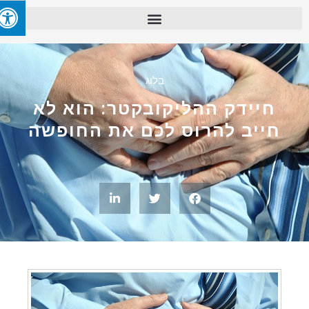
בלוג
חיידק ההליקובקטר: הוא לא
חייב להרוס לכם את החופשה