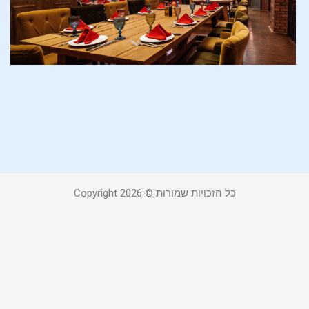
מ
כ
ב
ש
ל
ל
9 בינואר 2023
כל הזכויות שמורות © Copyright 2026