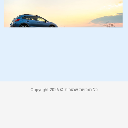
ו
ד
ח
ל
ש
ב
א
14 באוגוסט 
כל הזכויות שמורות © Copyright 2026