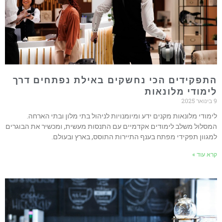
תפקידים הכי נחשקים באילת נפתחים דרך
ימודי מלונאות
202
ימודי מלונאות מקנים ידע ומיומנויות לניהול בתי מלון ובתי הארחה.
מסלול משלב לימודים אקדמיים עם התנסות מעשית, ומכשיר את הבוגרים
מגוון תפקידי מפתח בענף התיירות התוסס, בארץ ובעולם.
רא עוד »