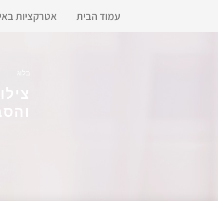
עמוד הבית
אטרקציות באי
בלוג
והסב