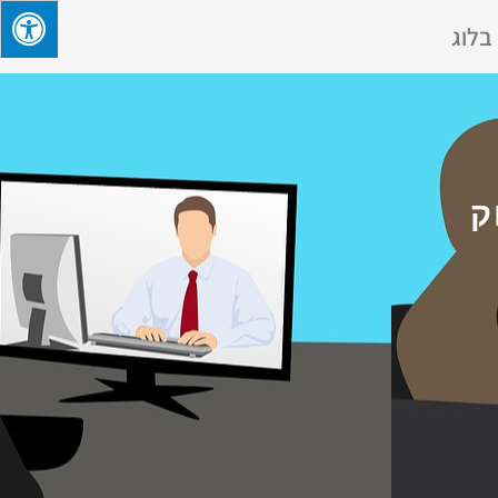
בלוג
ק